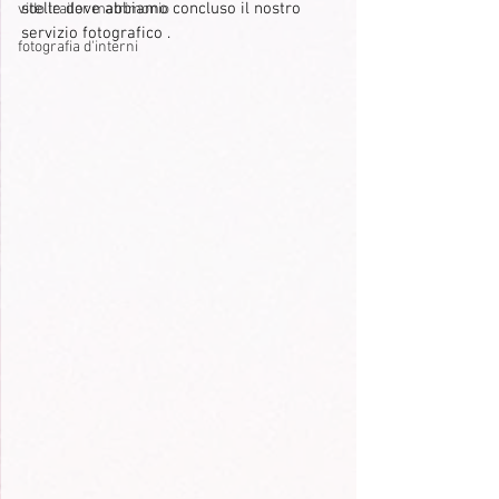
stelle dove abbiamo concluso il nostro 
vido trailer matrimonio
servizio fotografico .
fotografia d'interni