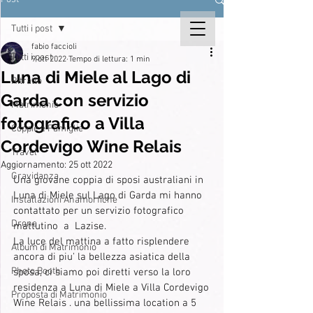
Tutti i post
fabio faccioli
Tutti i post
9 ott 2022
Tempo di lettura: 1 min
Luna di Miele al Lago di
Ritratto
Garda con servizio
Matrimonio
fotografico a Villa
Coppie e Famiglie
Cordevigo Wine Relais
Travel
Aggiornamento:
25 ott 2022
Gravidanza
Una giovane coppia di sposi australiani in 
Luna di Miele sul Lago di Garda mi hanno 
Installazioni Anamorfiche
contattato per un servizio fotografico 
Drone
mattutino  a  Lazise.
La luce del mattina a fatto risplendere 
Album di Matrimonio
ancora di piu' la bellezza asiatica della 
Photo Booth
sposa, ci siamo poi diretti verso la loro 
residenza a Luna di Miele a Villa Cordevigo 
Proposta di Matrimonio
Wine Relais . una bellissima location a 5 