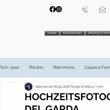
HOME
MATRIMONIO
PROPOSTA MA
Tutti i post
Ritratto
Matrimonio
Coppie e Fami
fabio faccioli
30 giu 2020
Tempo di lettura: 1 min
Installazioni Anamorfiche
Drone
Album di M
HOCHZEITSFOTOG
DEL GARDA
vido trailer matrimonio
fotografia d'interni