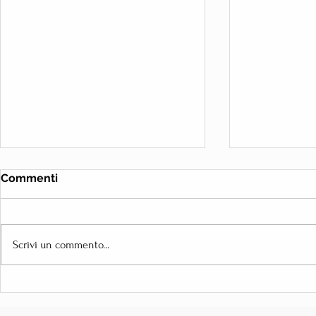
Commenti
Scrivi un commento...
Come scegliere il fotografo
Matrimonio 
perfetto per il tuo
con foto, v
matrimonio a Verona
photobooth