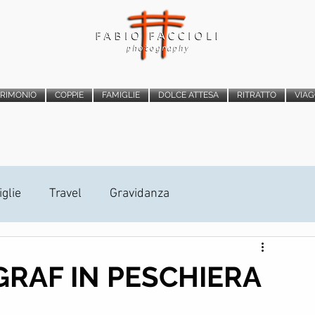
TRIMONIO
COPPIE
FAMIGLIE
DOLCE ATTESA
RITRATTO
VIAG
glie
Travel
Gravidanza
atrimonio
Photo Booth
Proposta di Matrimonio
RAF IN PESCHIERA