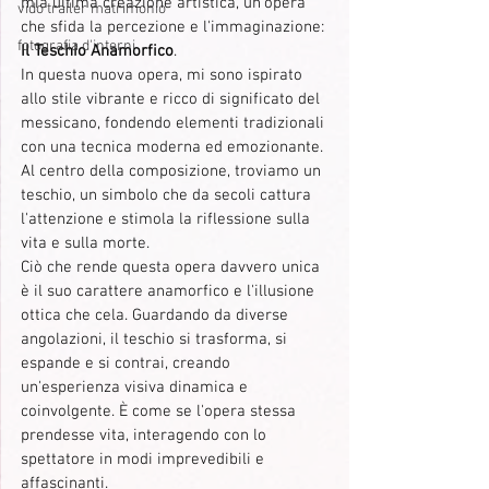
mia ultima creazione artistica, un'opera 
vido trailer matrimonio
che sfida la percezione e l'immaginazione: 
fotografia d'interni
Il Teschio Anamorfico
.
In questa nuova opera, mi sono ispirato 
allo stile vibrante e ricco di significato del 
messicano, fondendo elementi tradizionali 
con una tecnica moderna ed emozionante. 
Al centro della composizione, troviamo un 
teschio, un simbolo che da secoli cattura 
l'attenzione e stimola la riflessione sulla 
vita e sulla morte.
Ciò che rende questa opera davvero unica 
è il suo carattere anamorfico e l'illusione 
ottica che cela. Guardando da diverse 
angolazioni, il teschio si trasforma, si 
espande e si contrai, creando 
un'esperienza visiva dinamica e 
coinvolgente. È come se l'opera stessa 
prendesse vita, interagendo con lo 
spettatore in modi imprevedibili e 
affascinanti.