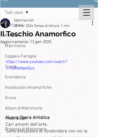
Tutti i post
fabio faccioli
Tutti i post
25 mar 2024
Tempo di lettura: 1 min
Il Teschio Anamorfico
Ritratto
Aggiornamento:
13 gen 2025
Matrimonio
Coppie e Famiglie
https://www.youtube.com/watch?
Travel
v=2uMbdtpoQys
Gravidanza
Installazioni Anamorfiche
Drone
Album di Matrimonio
Nuova Opera Artistica
Photo Booth
Cari amanti dell'arte,
Proposta di Matrimonio
Sono entusiasta di condividere con voi la 