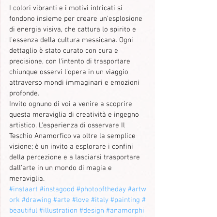
I colori vibranti e i motivi intricati si 
fondono insieme per creare un'esplosione 
di energia visiva, che cattura lo spirito e 
l'essenza della cultura messicana. Ogni 
dettaglio è stato curato con cura e 
precisione, con l'intento di trasportare 
chiunque osservi l'opera in un viaggio 
attraverso mondi immaginari e emozioni 
profonde.
Invito ognuno di voi a venire a scoprire 
questa meraviglia di creatività e ingegno 
artistico. L'esperienza di osservare Il 
Teschio Anamorfico va oltre la semplice 
visione; è un invito a esplorare i confini 
della percezione e a lasciarsi trasportare 
dall'arte in un mondo di magia e 
meraviglia.
#instaart
#instagood
#photooftheday
#artw
ork
#drawing
#arte
#love
#italy
#painting
#
beautiful
#illustration
#design
#anamorphi