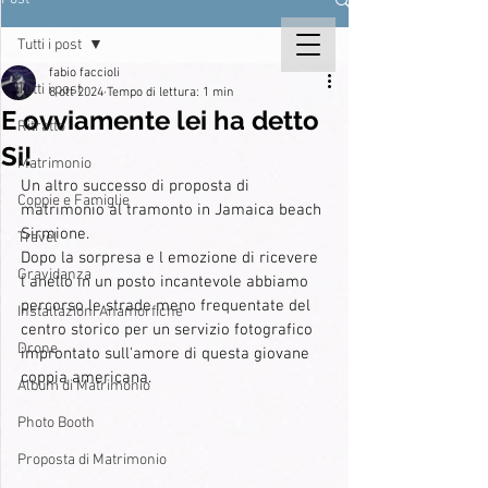
Tutti i post
fabio faccioli
Tutti i post
8 ott 2024
Tempo di lettura: 1 min
E ovviamente lei ha detto
Ritratto
Si!
Matrimonio
Un altro successo di proposta di 
Coppie e Famiglie
matrimonio al tramonto in Jamaica beach 
Sirmione.
Travel
Dopo la sorpresa e l emozione di ricevere 
Gravidanza
l anello in un posto incantevole abbiamo 
percorso le strade meno frequentate del 
Installazioni Anamorfiche
centro storico per un servizio fotografico 
Drone
improntato sull'amore di questa giovane 
coppia americana.
Album di Matrimonio
Photo Booth
Proposta di Matrimonio