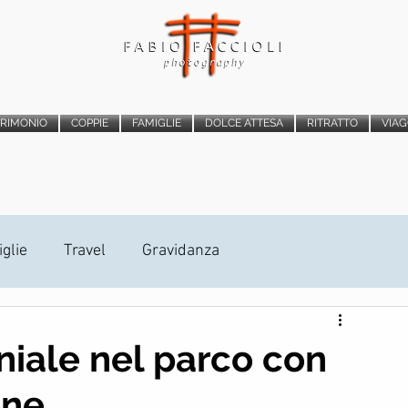
TRIMONIO
COPPIE
FAMIGLIE
DOLCE ATTESA
RITRATTO
VIAG
glie
Travel
Gravidanza
atrimonio
Photo Booth
Proposta di Matrimonio
iale nel parco con
one.