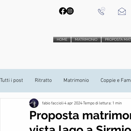
HOME
MATRIMONIO
PROPOSTA MA
Tutti i post
Ritratto
Matrimonio
Coppie e Fami
fabio faccioli
4 apr 2024
Tempo di lettura: 1 min
Installazioni Anamorfiche
Drone
Album di M
Proposta matrimon
vista lago a Sirmi
vido trailer matrimonio
fotografia d'interni