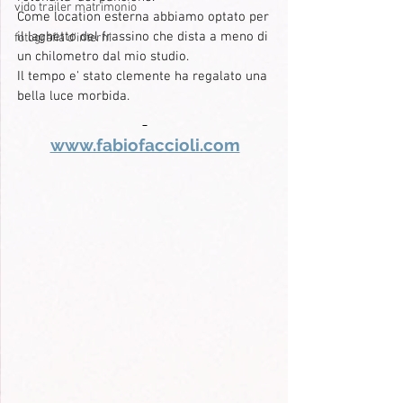
vido trailer matrimonio
Come location esterna abbiamo optato per 
il laghetto del frassino che dista a meno di 
fotografia d'interni
un chilometro dal mio studio.
Il tempo e' stato clemente ha regalato una 
bella luce morbida.
www.fabiofaccioli.com