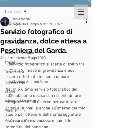
Tutti i post
fabio faccioli
Tutti i post
6 gen 2021
Tempo di lettura: 1 min
Servizio fotografico di
Ritratto
gravidanza, dolce attesa a
Matrimonio
Peschiera del Garda.
Coppie e Famiglie
Aggiornamento:
9 ago 2023
Travel
Il servizio fotografico si scatta di solito tra 
il 7° e il 9° mese di gravidanza e può 
Gravidanza
essere effettuato in studio oppure 
Installazioni Anamorfiche
all'esterno.
Nel mio ultimo servizio fotografico del 
Drone
2020 abbiamo deciso con i clienti di fare 
Album di Matrimonio
fotografie sia all'esterno per catturare i 
colori autunnali e anche all'interno del mio 
Photo Booth
studio per ottenere delle ombreggiature 
Proposta di Matrimonio
piu' marcate e valorizzare quindi le 
rotondita' del pancione.