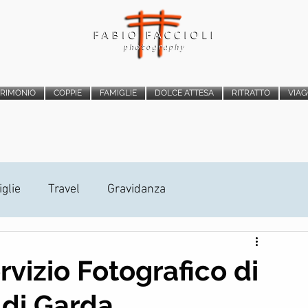
TRIMONIO
COPPIE
FAMIGLIE
DOLCE ATTESA
RITRATTO
VIAG
glie
Travel
Gravidanza
atrimonio
Photo Booth
Proposta di Matrimonio
rvizio Fotografico di
 di Garda