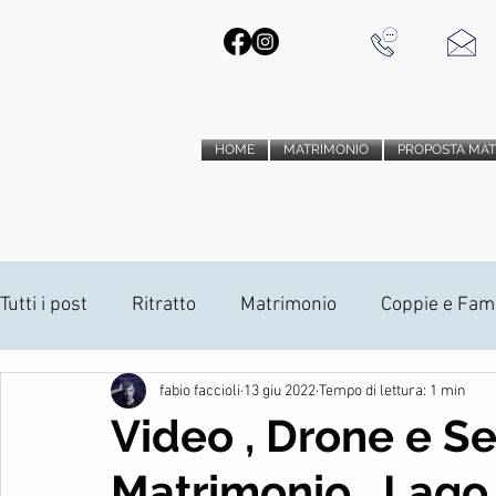
HOME
MATRIMONIO
PROPOSTA MA
Tutti i post
Ritratto
Matrimonio
Coppie e Fami
fabio faccioli
13 giu 2022
Tempo di lettura: 1 min
Installazioni Anamorfiche
Drone
Album di M
Video , Drone e Se
Matrimonio , Lago
vido trailer matrimonio
fotografia d'interni