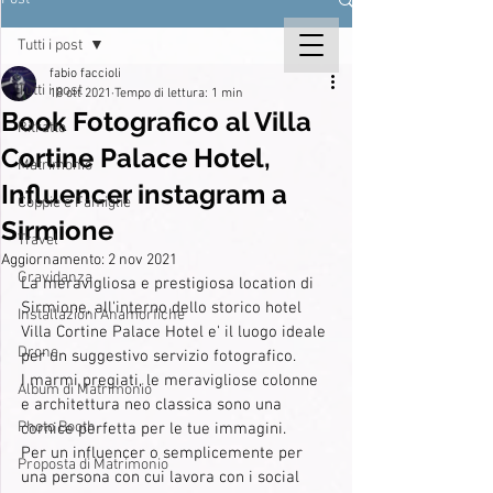
Tutti i post
fabio faccioli
Tutti i post
18 ott 2021
Tempo di lettura: 1 min
Book Fotografico al Villa
Ritratto
Cortine Palace Hotel,
Matrimonio
Influencer instagram a
Coppie e Famiglie
Sirmione
Travel
Aggiornamento:
2 nov 2021
Gravidanza
La meravigliosa e prestigiosa location di 
Sirmione, all'interno dello storico hotel 
Installazioni Anamorfiche
Villa Cortine Palace Hotel e' il luogo ideale 
Drone
per un suggestivo servizio fotografico.
I marmi pregiati, le meravigliose colonne 
Album di Matrimonio
e architettura neo classica sono una 
Photo Booth
cornice perfetta per le tue immagini.
Per un influencer o semplicemente per 
Proposta di Matrimonio
una persona con cui lavora con i social 