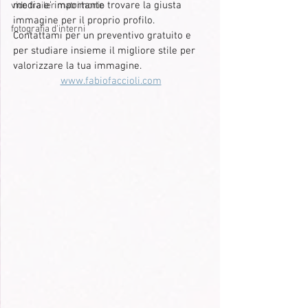
media e' importante trovare la giusta 
vido trailer matrimonio
immagine per il proprio profilo.
fotografia d'interni
Contattami per un preventivo gratuito e 
per studiare insieme il migliore stile per 
valorizzare la tua immagine.
www.fabiofaccioli.com