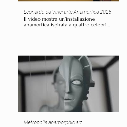
Leonardo da Vinci arte Anamorfica 2025
Il video mostra un’installazione
anamorfica ispirata a quattro celebri
dipinti di Leonardo da Vinci. L’opera
utilizza una disposizione ingegnosa di
frammenti che, osservati da un punto
preciso, si ricompongono in immagini
riconoscibili. Attraverso giochi di
prospettiva e illusioni ottiche,
l’installazione celebra il genio di
Leonardo, unendo arte e scienza in
un’esperienza visiva immersiva.
Metropolis anamorphic art