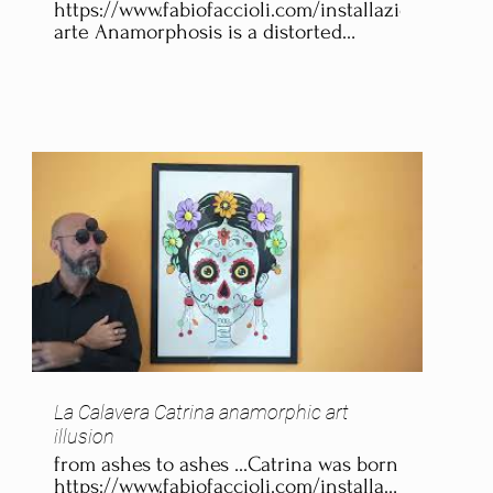
https://www.fabiofaccioli.com/installazioni-
arte Anamorphosis is a distorted
projection requiring the viewer to
occupy a specific vantage point, use
special devices, or both to view a
recognizable image. It is used in
painting, photography, sculpture and
installation, toys, and film special
effects
La Calavera Catrina anamorphic art
illusion
from ashes to ashes ...Catrina was born
https://www.fabiofaccioli.com/installazioni-