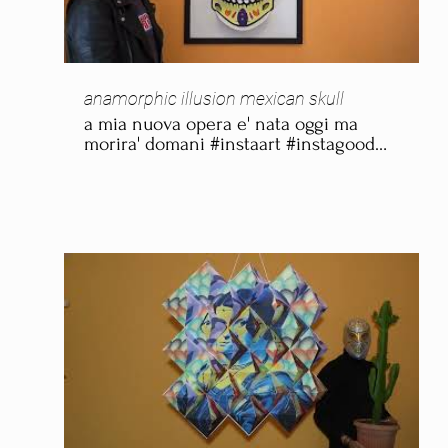
anamorphic illusion mexican skull
a mia nuova opera e' nata oggi ma
morira' domani #instaart #instagood
#photooftheday #artwork #drawing
#arte #love #italy #painting #beautiful
#illustration #design
#anamorphic_illusion
https://www.fabiofaccioli.com/installazioni-
arte