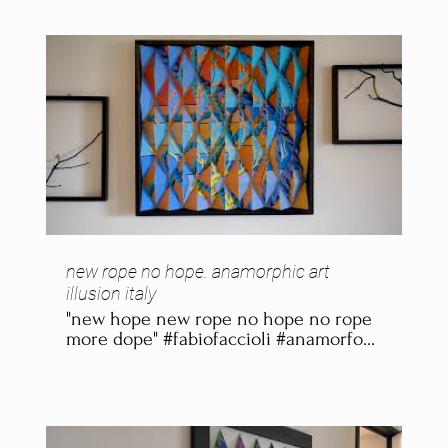
new rope no hope. anamorphic art
illusion italy
"new hope new rope no hope no rope
more dope" #fabiofaccioli #anamorfosi
#anamorphicart #illusioneottica
#artecontemporanea #visualart
#installazioneartistica #prospettiva
#opticalillusion #contemporaryartitaly
https://www.fabiofaccioli.com/installazioni-