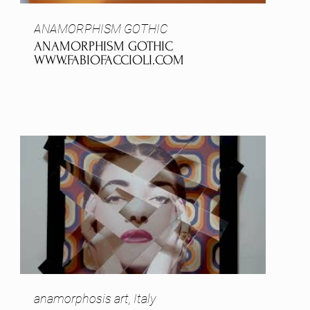
ANAMORPHISM GOTHIC
ANAMORPHISM GOTHIC
WWW.FABIOFACCIOLI.COM
anamorphosis art, Italy