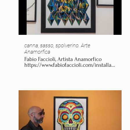
canna, sasso, spolverino. Arte
Anamorfica
Fabio Faccioli, Artista Anamorfico
https://www.fabiofaccioli.com/installazioni-
arte