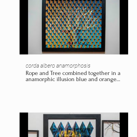
corda albero anamorphosis
Rope and Tree combined together in a
anamorphic illusion blue and orange
decomposition
https://www.fabiofaccioli.com/installazioni-
arte