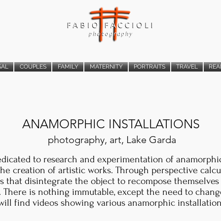
SAL
COUPLES
FAMILY
MATERNITY
PORTRAITS
TRAVEL
REA
ANAMORPHIC INSTALLATIONS
photography, art, Lake Garda
edicated to research and experimentation of anamorphic
the creation of artistic works. Through perspective calc
ions that disintegrate the object to recompose themselves
. There is nothing immutable, except the need to chang
ll find videos showing various anamorphic installations.