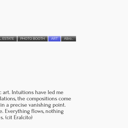
L ESTATE
PHOTO BOOTH
ART
Altro...
 art. Intuitions have led me
ulations, the compositions come
 in a precise vanishing point.
e. Everything flows, nothing
 (cit Eralcito)