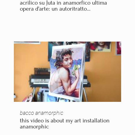
acrilico su Juta in anamorfico ultima
opera d'arte: un autoritratto
anamorfico dipinto in acrilico su juta.
Questa installazione unica gioca con
la prospettiva e la distorsione per
creare un'immagine tridimensionale
che sembra prendere vita quando vista
da un determinato punto di vista. Il
mio dipinto è realizzato con acrilico,
che mi ha permesso di creare colori
vivaci e saturi che danno vita al mio
autoritratto. La juta, d'altra parte, mi ha
dato la possibilità di lavorare con una
superficie grezza e di sfruttare la sua
texture unica per aggiungere
profondità al mio lavoro.
https://www.fabiofaccioli.com/installazioni-
arte
bacco anamorphic
this video is about my art installation
anamorphic