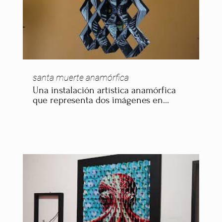
santa muerte anamórfica
Una instalación artística anamórfica
que representa dos imágenes en
blanco y negro de la Santa Muerte. La
obra juega con la perspectiva,
revelando cada imagen según el
ángulo del espectador, fusionando lo
sagrado y lo efímero en una
experiencia visual única.