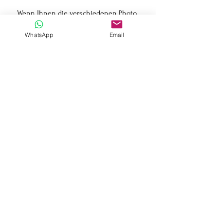
Wenn Ihnen die verschiedenen Photo
Booths, die Ihnen der Markt bietet, nicht
gefallen, vertrauen Sie diesem
WhatsApp
Email
handgefertigten Produkt.
Mieten Sie diese schöne und einzigartige
Vintage Photobooth in der Region
Gardasee, Sirmione, Verona, Brescia.