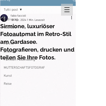
Tutti i post
fabio faccioli
Tutti i post
18. Apr. 2024
1 Min. Lesezeit
Sirmione, luxuriöser
Hochzeit
Fotoautomat im Retro-Stil
Heiratsantrag
am Gardasee.
Porträt
Fotografieren, drucken und
Drohnen
teilen Sie Ihre Fotos.
Familien Fotoshooting
MUTTERSCHAFTSFOTOGRAF
Kunst
Reise