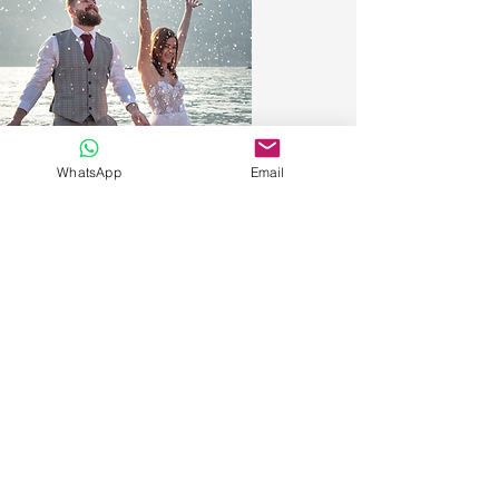
WhatsApp
Email
MALCESINE
Aus der Reisefotografie kommend, bin ich
äußerste Diskretion und Transparenz
gewöhnt und habe eine Technik
verfeinert, die es mir ermöglicht,
suggestive Momente einzufangen, ohne
beobachtet zu werden.
Egal, ob es sich um eine Ehe zwischen